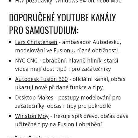
HW požadavky: Windows 64-bit nebo Mac.
DOPORUČENÉ YOUTUBE KANÁLY
PRO SAMOSTUDIUM:
Lars Christensen
- ambasador Autodesku,
modelování ve Fusionu, různé obtížnosti.
NYC CNC
- obrábění, hlavně hliník, starší
videa mají dost tipů i pro začátečníky
Autodesk Fusion 360
- oficiální kanál, občas
ukazují nově přidané funkce a tipy.
Desktop Makes
- postupy modelování pro
začátečníky, občas i tipy pro pokročilé
Winston Moy
- frézuje spíš dřevo, občas dává
užitečné tipy na Fusion i obrábění